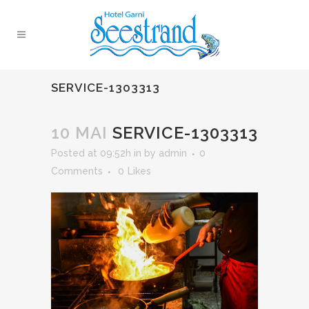
SERVICE-1303313
10 MAI
SERVICE-1303313
Posted at 09:52h
in
by
admin
0
Comments
0
Likes