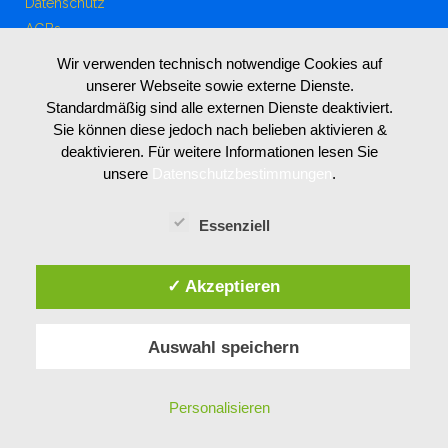
Datenschutz
AGBs
Wir verwenden technisch notwendige Cookies auf
unserer Webseite sowie externe Dienste.
Standardmäßig sind alle externen Dienste deaktiviert.
LIVE WEBCAM MIT AUSSICHT VON UNSEREM
Sie können diese jedoch nach belieben aktivieren &
HOTEL GARNI SEESTRAND
deaktivieren. Für weitere Informationen lesen Sie
unsere
Datenschutzbestimmungen
.
Essenziell
✓ Akzeptieren
Auswahl speichern
Personalisieren
DESIGN: Ingo Breitfuss,
www.bigfoot-design.at