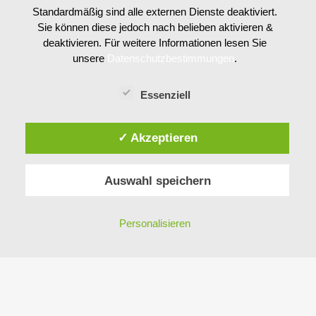
Standardmäßig sind alle externen Dienste deaktiviert.
LIVE WEBCAM MIT AUSSICHT VON UNSEREM
Sie können diese jedoch nach belieben aktivieren &
HOTEL GARNI SEESTRAND
deaktivieren. Für weitere Informationen lesen Sie
unsere
Datenschutzbestimmungen
.
Essenziell
✓ Akzeptieren
Auswahl speichern
Personalisieren
DESIGN: Ingo Breitfuss,
www.bigfoot-design.at