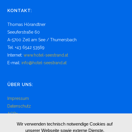
KONTAKT:
Thomas Hörandtner
Seeuferstraße 60
A-5700 Zell am See / Thumersbach
Tel. +43 6542 53569
Internet:
www.hotel-seestrand.at
E-mail:
info@hotel-seestrand.at
ÜBER UNS:
Impressum
Datenschutz
AGBs
Wir verwenden technisch notwendige Cookies auf
unserer Webseite sowie externe Dienste.