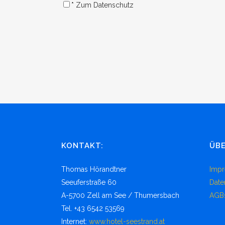
*
Zum Datenschutz
KONTAKT:
ÜBE
Thomas Hörandtner
Imp
Seeuferstraße 60
Date
A-5700 Zell am See / Thumersbach
AGB
Tel. +43 6542 53569
Internet:
www.hotel-seestrand.at