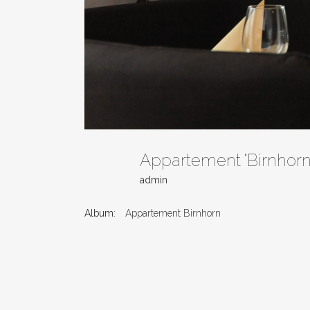
Appartement "Birnhorn
admin
Album:
Appartement Birnhorn