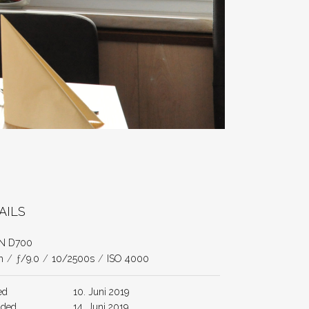
AILS
N D700
m
/
ƒ/9.0
/
10/2500s
/
ISO 4000
ed
10. Juni 2019
aded
14. Juni 2019