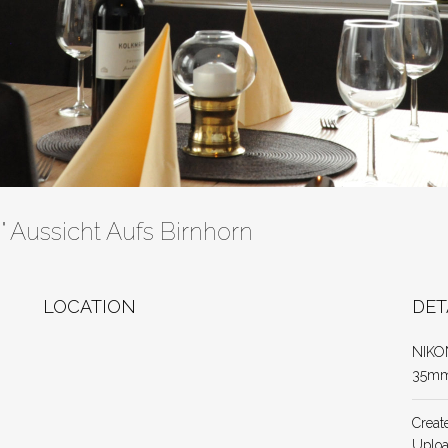
" Aussicht Aufs Birnhorn
LOCATION
DET
NIKO
35m
Creat
Uplo