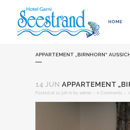
HOME
APPARTEMENT „BIRNHORN“ AUSSIC
14 JUN
APPARTEMENT „BI
Posted at 11:32h
in
by
admin
0 Comments