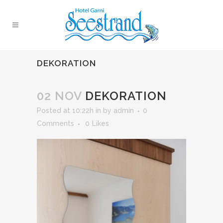
DEKORATION
02 NOV
DEKORATION
Posted at 10:22h
in
by
admin
0
Comments
0
Likes