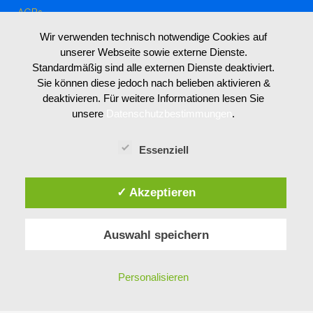
AGBs
Wir verwenden technisch notwendige Cookies auf
unserer Webseite sowie externe Dienste.
Standardmäßig sind alle externen Dienste deaktiviert.
LIVE WEBCAM MIT AUSSICHT VON UNSEREM
Sie können diese jedoch nach belieben aktivieren &
HOTEL GARNI SEESTRAND
deaktivieren. Für weitere Informationen lesen Sie
unsere
Datenschutzbestimmungen
.
Essenziell
✓ Akzeptieren
Auswahl speichern
Personalisieren
DESIGN: Ingo Breitfuss,
www.bigfoot-design.at