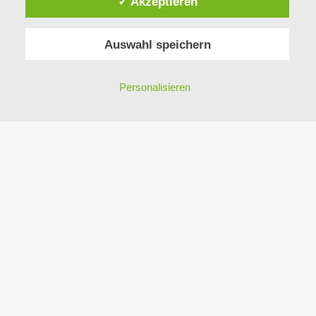
✓ Akzeptieren
Auswahl speichern
Personalisieren
DESIGN: Ingo Breitfuss,
www.bigfoot-design.at