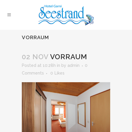
VORRAUM
02 NOV
VORRAUM
Posted at 10:28h
in
by
admin
0
Comments
0
Likes