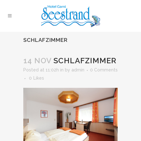
SCHLAFZIMMER
14 NOV
SCHLAFZIMMER
Posted at 11:02h
in
by
admin
0 Comments
0
Likes