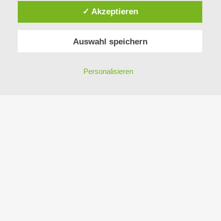
✓ Akzeptieren
Auswahl speichern
Personalisieren
DESIGN: Ingo Breitfuss,
www.bigfoot-design.at