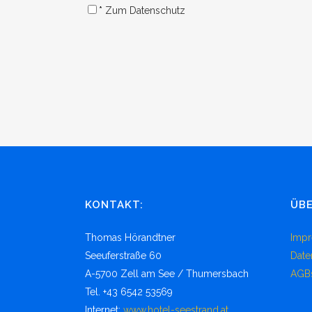
*
Zum Datenschutz
KONTAKT:
ÜBE
Thomas Hörandtner
Imp
Seeuferstraße 60
Date
A-5700 Zell am See / Thumersbach
AGB
Tel. +43 6542 53569
Internet:
www.hotel-seestrand.at