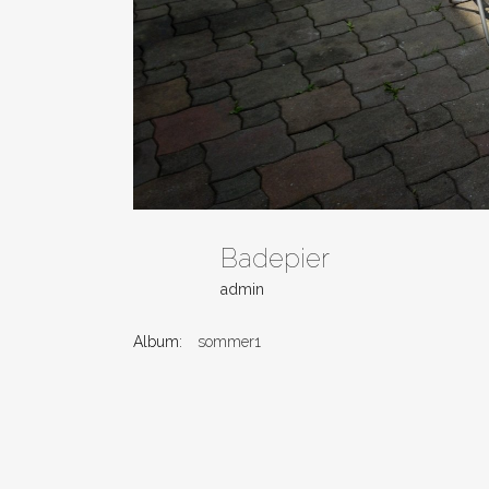
Badepier
admin
Album:
sommer1