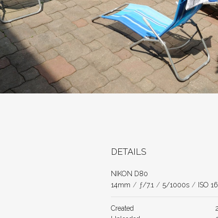
DETAILS
NIKON D80
14mm
/
ƒ/7.1
/
5/1000s
/
ISO 1
Created