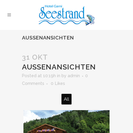
AUSSENANSICHTEN
31 OKT
AUSSENANSICHTEN
Posted at 10:19h
in
by
admin
0
Comments
0
Likes
All