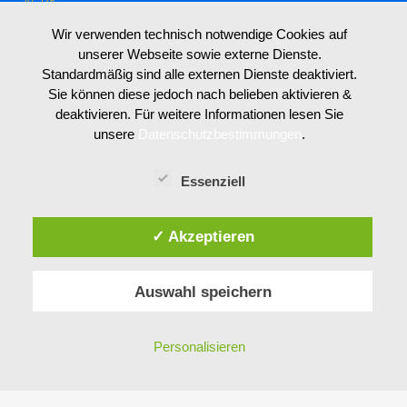
AGBs
Wir verwenden technisch notwendige Cookies auf
unserer Webseite sowie externe Dienste.
Standardmäßig sind alle externen Dienste deaktiviert.
LIVE WEBCAM MIT AUSSICHT VON UNSEREM
Sie können diese jedoch nach belieben aktivieren &
HOTEL GARNI SEESTRAND
deaktivieren. Für weitere Informationen lesen Sie
unsere
Datenschutzbestimmungen
.
Essenziell
✓ Akzeptieren
Auswahl speichern
Personalisieren
DESIGN: Ingo Breitfuss,
www.bigfoot-design.at